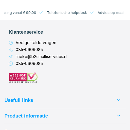
levering vanaf € 99,00
Telefonische helpdesk
Advies op maat
Klantenservice
Veelgestelde vragen
085-0609085
lineke@b2cmultiservices.nl
085-0609085
Usefull links
Product informatie