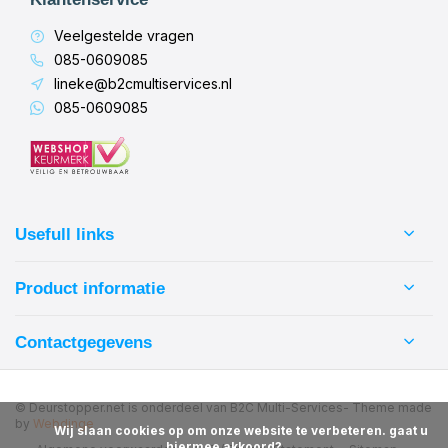
Veelgestelde vragen
085-0609085
lineke@b2cmultiservices.nl
085-0609085
Usefull links
Product informatie
Contactgegevens
© Deurstopper.net is onderdeel van B2C Multi-Services
- Theme made
by
Webdinge
            Wij slaan cookies op om onze website te verbeteren. gaat u 
hiermee akkoord?
