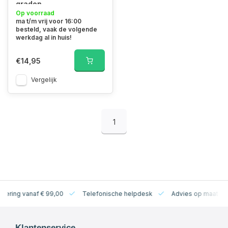
graden
Op voorraad
ma t/m vrij voor 16:00
besteld, vaak de volgende
werkdag al in huis!
€14,95
Vergelijk
1
levering vanaf € 99,00
Telefonische helpdesk
Advies op maat
Klantenservice