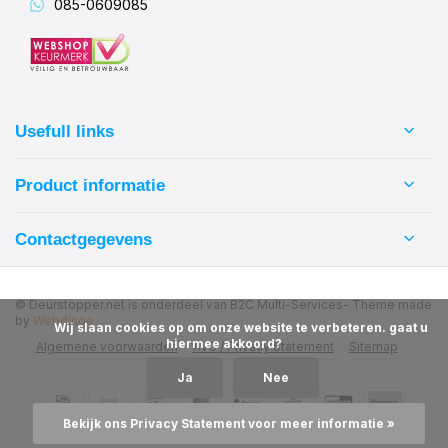
085-0609085
Usefull links
Product informatie
Contactgegevens
© Deurstopper.net is onderdeel van B2C Multi-Services
- Theme made
by
Webdinge
            Wij slaan cookies op om onze website te verbeteren. gaat u 
hiermee akkoord?

Algemene voorwaarden
AVG / Privacy Statement
Sitemap
Ja
Nee
Bekijk ons Privacy Statement voor meer informatie »