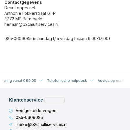
Contactgegevens
Deurstopper.net
Anthonie Fokkerstraat 61-P
3772 MP Barneveld
herman@b2cmultiservices.nl
085-0609085 (maandag t/m vrijdag tussen 9:00-17:00)
levering vanaf € 99,00
Telefonische helpdesk
Advies op maat
Klantenservice
Veelgestelde vragen
085-0609085
lineke@b2cmultiservices.nl