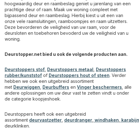
hoogwaardig deur en raambeslag geniet u jarenlang van een
prachtige deur of raam. Maak uw woning compleet met
bijpassend deur en raambeslag. Hierbij kiest u uit een van
onze vele raamsluitingen, raamboompjes en raam uitzetters.
Deze bevorderen de veiligheid van uw raam, voor de
deursloten en toebehoren bevoderd uw de veiligheid van u
woning.
Deurstopper.net bied u ook de volgende producten aan.
Deurstoppers stof
,
Deurstoppers metaal
,
Deurstoppers
rubber/kunststof
of
Deurstoppers hout of steen
. Verder
hebben we ook een uitgebreid assortiment
met
Deurwiggen
,
Deurbuffers
en
Vinger beschermers
, alle
andere oplossingen om uw deur vast te zetten vindt u onder
de categorie koopjeshoek.
Deurstoppers heeft ook een uitgebreid
assortiment
deurvastzetter
,
deurdranger
,
windhaken
,
karabij
deurklinken.