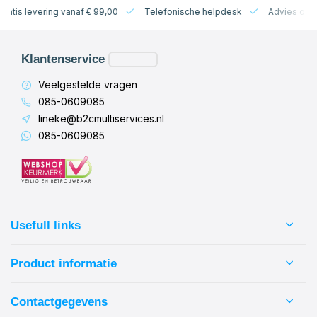
 levering vanaf € 99,00
Telefonische helpdesk
Advies op maat
Klantenservice
Veelgestelde vragen
085-0609085
lineke@b2cmultiservices.nl
085-0609085
Usefull links
Product informatie
Contactgegevens