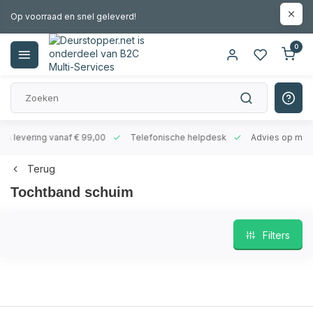
Op voorraad en snel geleverd!
0
levering vanaf € 99,00
Telefonische helpdesk
Advies op maat
Terug
Tochtband schuim
Filters