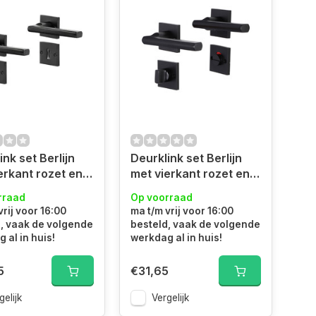
ink set Berlijn
Deurklink set Berlijn
erkant rozet en
met vierkant rozet en
lrozet zwart
toilet rozet zwart
rraad
Op voorraad
vrij voor 16:00
ma t/m vrij voor 16:00
, vaak de volgende
besteld, vaak de volgende
 al in huis!
werkdag al in huis!
5
€31,65
gelijk
Vergelijk