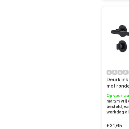
Deurklink 
met ronde
toilet roz
Op voorra
ma t/m vrij
besteld, v
werkdag al 
€31,65