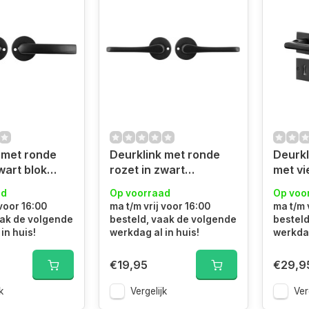
 met ronde
Deurklink met ronde
Deurkl
wart blok
rozet in zwart
met vi
vlindermodel
sleute
ad
Op voorraad
Op voo
 voor 16:00
ma t/m vrij voor 16:00
ma t/m 
aak de volgende
besteld, vaak de volgende
besteld
in huis!
werkdag al in huis!
werkdag
€19,95
€29,9
k
Vergelijk
Ver