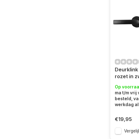
Deurklink
rozet in z
model
Op voorra
ma t/m vrij
besteld, v
werkdag al 
€19,95
Vergelij