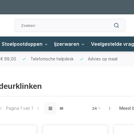
Stoelpootdoppen
Ijzerwaren
Veelgestelde vra
f € 99,00
Telefonische helpdesk
Advies op maat
deurklinken
Pagina 1 van 1
Meest 