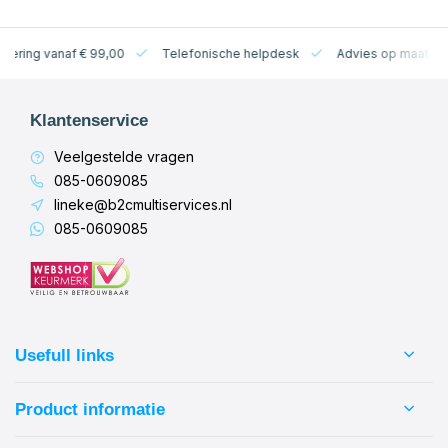
levering vanaf € 99,00
Telefonische helpdesk
Advies op maat
Klantenservice
Veelgestelde vragen
085-0609085
lineke@b2cmultiservices.nl
085-0609085
Usefull links
Product informatie