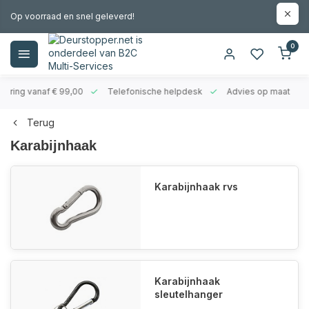
Op voorraad en snel geleverd!
0
evering vanaf € 99,00
Telefonische helpdesk
Advies op maat
Terug
Karabijnhaak
Karabijnhaak rvs
Karabijnhaak
sleutelhanger