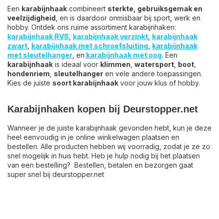
Een
karabijnhaak
combineert
sterkte, gebruiksgemak en
veelzijdigheid
, en is daardoor onmisbaar bij sport, werk en
hobby. Ontdek ons ruime assortiment karabijnhaken:
karabijnhaak RVS
,
karabijnhaak verzinkt
,
karabijnhaak
zwart
,
karabijnhaak
met schroefsluiting
,
karabijnhaak
met sleutelhanger
, en
karabijnhaak met oog
. Een
karabijnhaak
is ideaal voor
klimmen
,
watersport
,
boot
,
hondenriem
,
sleutelhanger
en vele andere toepassingen.
Kies de juiste
soort karabijnhaak
voor jouw klus of hobby.
Karabijnhaken kopen bij Deurstopper.net
Wanneer je de juiste karabijnhaak gevonden hebt, kun je deze
heel eenvoudig in je online winkelwagen plaatsen en
bestellen. Alle producten hebben wij voorradig, zodat je ze zo
snel mogelijk in huis hebt. Heb je hulp nodig bij het plaatsen
van een bestelling? Bestellen, betalen en bezorgen gaat
super snel bij deurstopper.net