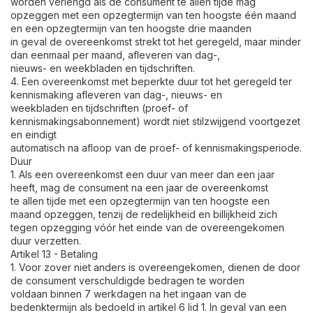
worden verlengd als de consument te allen tijde mag
opzeggen met een opzegtermijn van ten hoogste één maand
en een opzegtermijn van ten hoogste drie maanden
in geval de overeenkomst strekt tot het geregeld, maar minder
dan eenmaal per maand, afleveren van dag-,
nieuws- en weekbladen en tijdschriften.
4. Een overeenkomst met beperkte duur tot het geregeld ter
kennismaking afleveren van dag-, nieuws- en
weekbladen en tijdschriften (proef- of
kennismakingsabonnement) wordt niet stilzwijgend voortgezet
en eindigt
automatisch na afloop van de proef- of kennismakingsperiode.
Duur
1. Als een overeenkomst een duur van meer dan een jaar
heeft, mag de consument na een jaar de overeenkomst
te allen tijde met een opzegtermijn van ten hoogste een
maand opzeggen, tenzij de redelijkheid en billijkheid zich
tegen opzegging vóór het einde van de overeengekomen
duur verzetten.
Artikel 13 - Betaling
1. Voor zover niet anders is overeengekomen, dienen de door
de consument verschuldigde bedragen te worden
voldaan binnen 7 werkdagen na het ingaan van de
bedenktermijn als bedoeld in artikel 6 lid 1. In geval van een