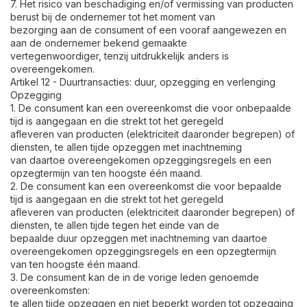
7. Het risico van beschadiging en/of vermissing van producten
berust bij de ondernemer tot het moment van
bezorging aan de consument of een vooraf aangewezen en
aan de ondernemer bekend gemaakte
vertegenwoordiger, tenzij uitdrukkelijk anders is
overeengekomen.
Artikel 12 - Duurtransacties: duur, opzegging en verlenging
Opzegging
1. De consument kan een overeenkomst die voor onbepaalde
tijd is aangegaan en die strekt tot het geregeld
afleveren van producten (elektriciteit daaronder begrepen) of
diensten, te allen tijde opzeggen met inachtneming
van daartoe overeengekomen opzeggingsregels en een
opzegtermijn van ten hoogste één maand.
2. De consument kan een overeenkomst die voor bepaalde
tijd is aangegaan en die strekt tot het geregeld
afleveren van producten (elektriciteit daaronder begrepen) of
diensten, te allen tijde tegen het einde van de
bepaalde duur opzeggen met inachtneming van daartoe
overeengekomen opzeggingsregels en een opzegtermijn
van ten hoogste één maand.
3. De consument kan de in de vorige leden genoemde
overeenkomsten:
te allen tijde opzeggen en niet beperkt worden tot opzegging