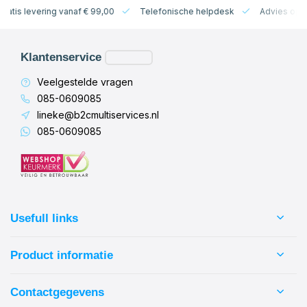
 levering vanaf € 99,00
Telefonische helpdesk
Advies op maat
Klantenservice
Veelgestelde vragen
085-0609085
lineke@b2cmultiservices.nl
085-0609085
Usefull links
Product informatie
Contactgegevens