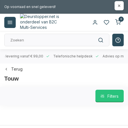
Op voorraad en snel geleverd!
0
levering vanaf € 99,00
Telefonische helpdesk
Advies op maat
Terug
Touw
Filters