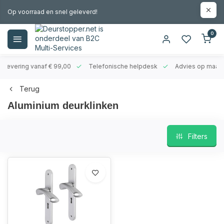
Op voorraad en snel geleverd!
0
evering vanaf € 99,00
Telefonische helpdesk
Advies op maat
Terug
Aluminium deurklinken
Filters