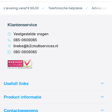
levering vanaf € 99,00
Telefonische helpdesk
Advies op maat
Klantenservice
Veelgestelde vragen
085-0609085
lineke@b2cmultiservices.nl
085-0609085
Usefull links
Product informatie
Contactgegevens