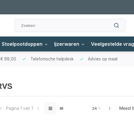
Stoelpootdoppen
Ijzerwaren
Veelgestelde vra
f € 99,00
Telefonische helpdesk
Advies op maat
 RVS
Pagina 1 van 1
Meest 