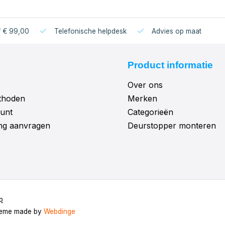
f € 99,00
Telefonische helpdesk
Advies op maat
Product informatie
Over ons
thoden
Merken
unt
Categorieën
ng aanvragen
Deurstopper monteren
p
heme made by
Webdinge