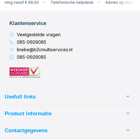
levering vanaf € 99,00
Telefonische helpdesk
Advies op maat
Klantenservice
Veelgestelde vragen
085-0609085
lineke@b2cmultiservices.nl
085-0609085
Usefull links
Product informatie
Contactgegevens