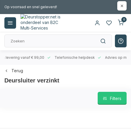
Op voorraad en snel geleverd!
0
levering vanaf € 99,00
Telefonische helpdesk
Advies op maat
Terug
Deursluiter verzinkt
Filters