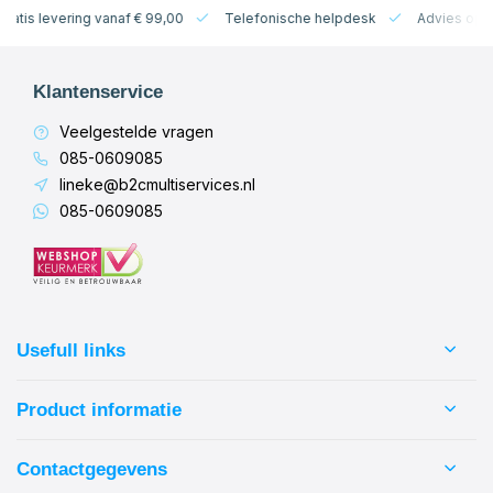
 levering vanaf € 99,00
Telefonische helpdesk
Advies op maat
Klantenservice
Veelgestelde vragen
085-0609085
lineke@b2cmultiservices.nl
085-0609085
Usefull links
Product informatie
Contactgegevens