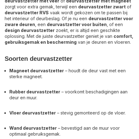
deurvastzetter met veer
of
deurvastzetter met magneet
zorgt voor extra gemak, terwijl een
deurvastzetter zwart
of
deurvastzetter RVS
vaak wordt gekozen om te passen bij
het interieur of deurbeslag. Of je nu een
deurvastzetter voor
zware deuren
, een
deurvastzetter voor buiten
, of een
design deurvastzetter
zoekt, er is altijd een geschikte
oplossing. Met de juiste deurvastzetter geniet je van
comfort,
gebruiksgemak en bescherming
van je deuren en vloeren.
Soorten deurvastzetter
Magneet deurvastzetter
– houdt de deur vast met een
sterke magneet.
Rubber deurvastzetter
– voorkomt beschadigingen aan
deur en muur.
Vloer deurvastzetter
– stevig gemonteerd op de vloer.
Wand deurvastzetter
– bevestigd aan de muur voor
optimaal gebruiksgemak.