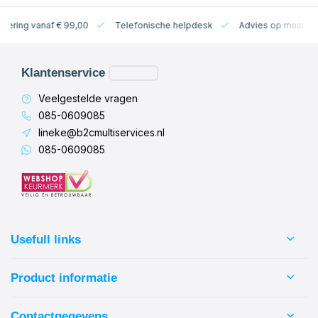
levering vanaf € 99,00
Telefonische helpdesk
Advies op maat
Klantenservice
Veelgestelde vragen
085-0609085
lineke@b2cmultiservices.nl
085-0609085
Usefull links
Product informatie
Contactgegevens