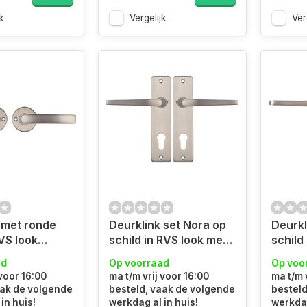
k
Vergelijk
Ver
 met ronde
Deurklink set Nora op
Deurkl
VS look
schild in RVS look met
schild
l
cilindergat Duimmodel
cilind
ad
Op voorraad
Op voo
Vlind
 voor 16:00
ma t/m vrij voor 16:00
ma t/m 
aak de volgende
besteld, vaak de volgende
besteld
in huis!
werkdag al in huis!
werkdag