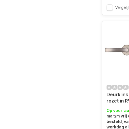
Vergelij
Deurklink
rozet in R
blokmode
Op voorra
ma t/m vrij
besteld, v
werkdag al 