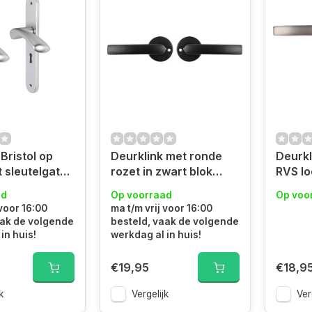
Bristol op
Deurklink met ronde
Deurkl
rozet in zwart blok
RVS lo
m
model
ad
Op voorraad
Op voo
 voor 16:00
ma t/m vrij voor 16:00
aak de volgende
besteld, vaak de volgende
in huis!
werkdag al in huis!
€19,95
€18,9
k
Vergelijk
Ver