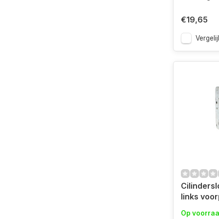
€19,65
Vergelij
Cilindersl
links voorplaat gelakt
zwart uit
Op voorra