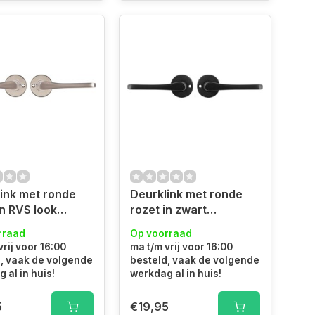
ink met ronde
Deurklink met ronde
in RVS look
rozet in zwart
rmodel
vlindermodel
rraad
Op voorraad
vrij voor 16:00
ma t/m vrij voor 16:00
, vaak de volgende
besteld, vaak de volgende
 al in huis!
werkdag al in huis!
5
€19,95