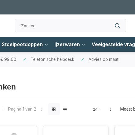
Stoelpootdoppen
Ijzerwaren
Veelgestelde vra
f € 99,00
Telefonische helpdesk
Advies op maat
nken
Pagina 1 van 2
Meest 