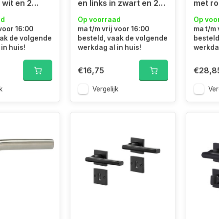
n wit en 2
en links in zwart en 2
met ro
sleutels
ad
Op voorraad
Op voo
 voor 16:00
ma t/m vrij voor 16:00
ma t/m 
aak de volgende
besteld, vaak de volgende
besteld
in huis!
werkdag al in huis!
werkdag
€16,75
€28,8
k
Vergelijk
Ver