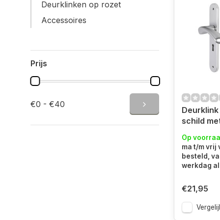
Deurklinken op rozet
Accessoires
Prijs
€0 - €40
Deurklink 
schild met sleutelgat
Aluminiu
Op voorra
ma t/m vrij
besteld, v
werkdag al 
€21,95
Vergelij