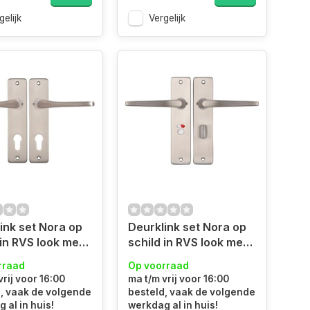
gelijk
Vergelijk
ink set Nora op
Deurklink set Nora op
 in RVS look met
schild in RVS look met
ergat
douche/wc slot Duim
rraad
Op voorraad
ermodel
model
vrij voor 16:00
ma t/m vrij voor 16:00
, vaak de volgende
besteld, vaak de volgende
 al in huis!
werkdag al in huis!