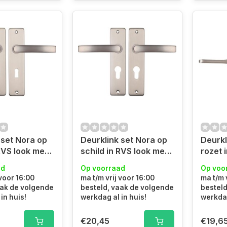
 set Nora op
Deurklink set Nora op
Deurkl
RVS look met
schild in RVS look met
rozet 
t
cilindergat
vlinde
ad
Op voorraad
Op voo
 voor 16:00
ma t/m vrij voor 16:00
ma t/m 
aak de volgende
besteld, vaak de volgende
besteld
in huis!
werkdag al in huis!
werkdag
€20,45
€19,6