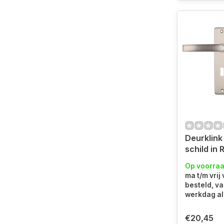
Deurklink
schild in 
sleutelga
Op voorra
ma t/m vrij
besteld, v
werkdag al 
€20,45