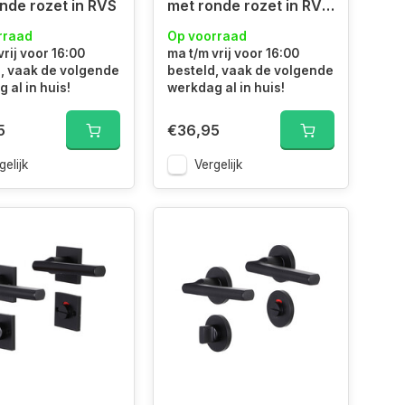
nde rozet in RVS
met ronde rozet in RVS
met sleutelgat
rraad
Op voorraad
vrij voor 16:00
ma t/m vrij voor 16:00
, vaak de volgende
besteld, vaak de volgende
 al in huis!
werkdag al in huis!
5
€36,95
gelijk
Vergelijk