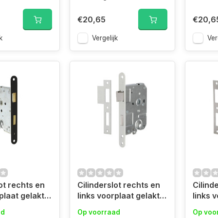
€20,65
€20,6
k
Vergelijk
Ver
ot rechts en
Cilinderslot rechts en
Cilind
links voorplaat gelakt
links vo
voering
wittte uitvoering
uitvoe
ad
Op voorraad
Op voo