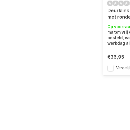
Deurklink
met ronde
met badka
Op voorra
ma t/m vrij
besteld, v
werkdag al 
€36,95
Vergelij