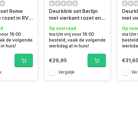
 set Rome
Deurklink set Berlijn
Deurkl
 rozet in RVS
met vierkant rozet en
met vi
mer / wc slot
sleutelrozet zwart
toilet
ad
Op voorraad
Op voo
 voor 16:00
ma t/m vrij voor 16:00
ma t/m 
aak de volgende
besteld, vaak de volgende
besteld
in huis!
werkdag al in huis!
werkdag
€29,95
€31,6
k
Vergelijk
Ver