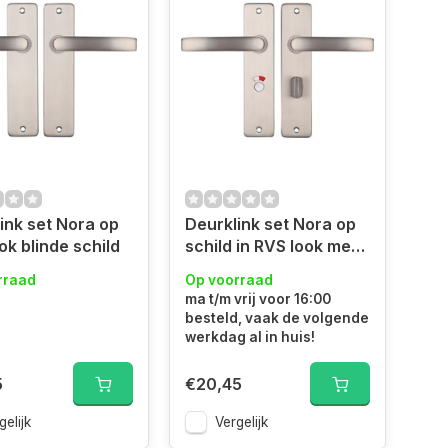
ink set Nora op
Deurklink set Nora op
ok blinde schild
schild in RVS look met
douche/wc slot
rraad
Op voorraad
ma t/m vrij voor 16:00
besteld, vaak de volgende
werkdag al in huis!
5
€20,45
gelijk
Vergelijk