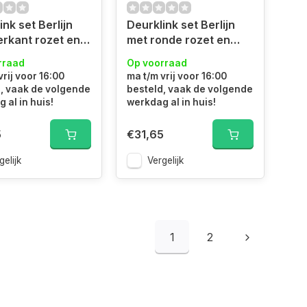
ink set Berlijn
Deurklink set Berlijn
erkant rozet en
met ronde rozet en
 rozet zwart
toilet rozet zwart
rraad
Op voorraad
vrij voor 16:00
ma t/m vrij voor 16:00
, vaak de volgende
besteld, vaak de volgende
 al in huis!
werkdag al in huis!
5
€31,65
gelijk
Vergelijk
1
2