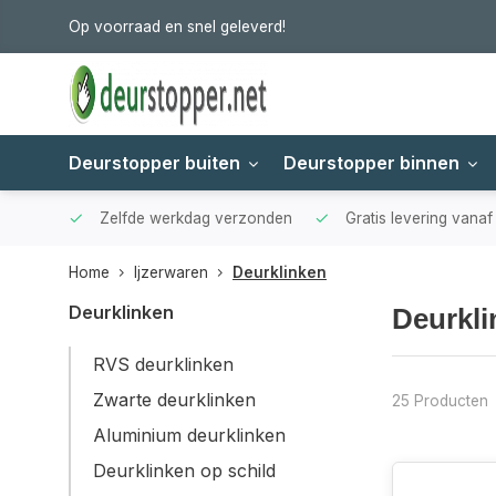
Op voorraad en snel geleverd!
Deurstopper buiten
Deurstopper binnen
Zelfde werkdag verzonden
Gratis levering vana
Home
Ijzerwaren
Deurklinken
Deurklinken
Deurkli
RVS deurklinken
Zwarte deurklinken
25 Producten
Aluminium deurklinken
Deurklinken op schild