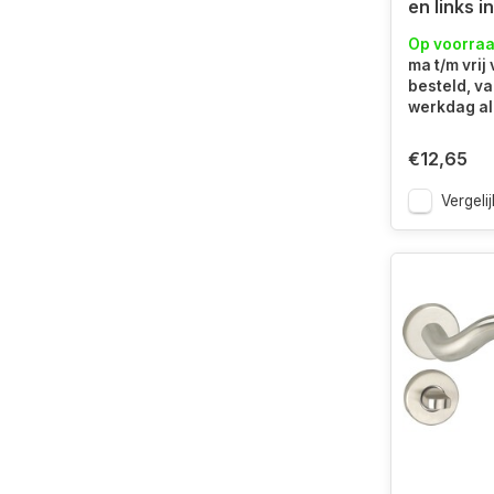
en links i
sleutels
Op voorra
ma t/m vrij
besteld, v
werkdag al 
€12,65
Vergelij