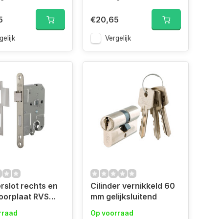
5
€20,65
gelijk
Vergelijk
erslot rechts en
Cilinder vernikkeld 60
orplaat RVS
mm gelijksluitend
ring
rraad
Op voorraad