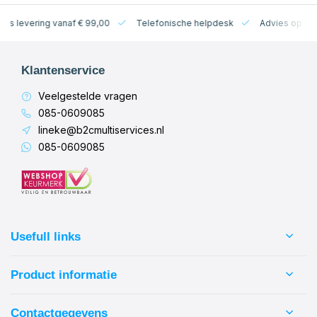
levering vanaf € 99,00
Telefonische helpdesk
Advies op maat
Klantenservice
Veelgestelde vragen
085-0609085
lineke@b2cmultiservices.nl
085-0609085
Usefull links
Product informatie
Contactgegevens