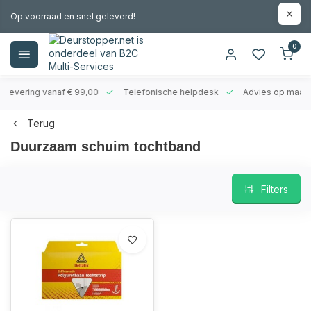
Op voorraad en snel geleverd!
0
evering vanaf € 99,00
Telefonische helpdesk
Advies op maat
Terug
Duurzaam schuim tochtband
Filters