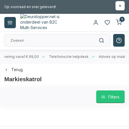
Op voorraad en snel geleverd!
0
evering vanaf € 99,00
Telefonische helpdesk
Advies op maat
Terug
Markieskatrol
Filters