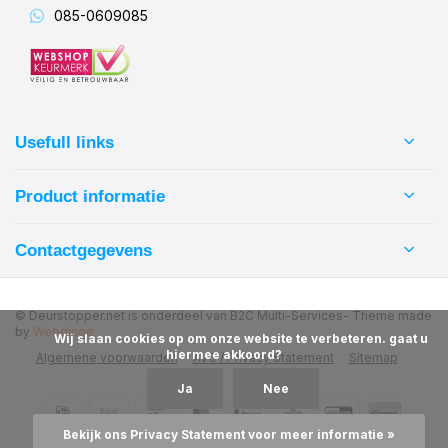
085-0609085
Usefull links
Product informatie
Contactgegevens
© Deurstopper.net is onderdeel van B2C Multi-Services
- Theme made
by
Webdinge
            Wij slaan cookies op om onze website te verbeteren. gaat u 
hiermee akkoord?

Algemene voorwaarden
AVG / Privacy Statement
Sitemap
Ja
Nee
Bekijk ons Privacy Statement voor meer informatie »