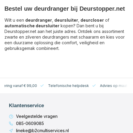
Bestel uw deurdranger bij Deurstopper.net
Wilt u een
deurdranger
,
deursluiter
,
deurcloser
of
automatische deursluiter
kopen? Dan bent u bij
Deurstopper.net aan het juiste adres. Ontdek ons assortiment
zwarte en zilveren deurdrangers met schaararm en kies voor
een duurzame oplossing die comfort, veiligheid en
gebruiksgemak combineert.
levering vanaf € 99,00
Telefonische helpdesk
Advies op maat
Klantenservice
Veelgestelde vragen
085-0609085
lineke@b2cmultiservices.nl