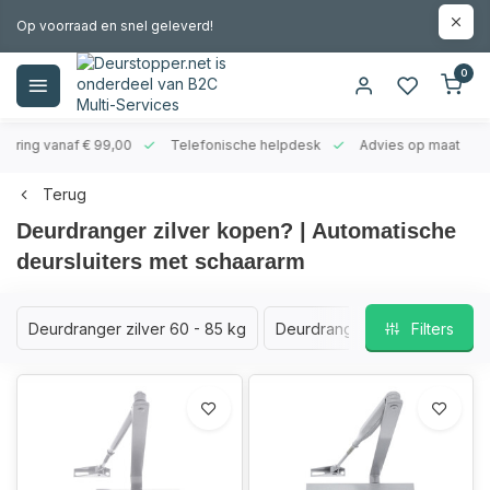
Op voorraad en snel geleverd!
0
evering vanaf € 99,00
Telefonische helpdesk
Advies op maat
Terug
Deurdranger zilver kopen? | Automatische
deursluiters met schaararm
Deurdranger zilver 60 - 85 kg
Deurdranger zilver 40 - 65 k
Filters