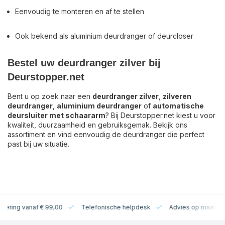
Eenvoudig te monteren en af te stellen
Ook bekend als aluminium deurdranger of deurcloser
Bestel uw deurdranger zilver bij
Deurstopper.net
Bent u op zoek naar een
deurdranger zilver
,
zilveren
deurdranger
,
aluminium deurdranger
of
automatische
deursluiter met schaararm
? Bij Deurstopper.net kiest u voor
kwaliteit, duurzaamheid en gebruiksgemak. Bekijk ons
assortiment en vind eenvoudig de deurdranger die perfect
past bij uw situatie.
levering vanaf € 99,00
Telefonische helpdesk
Advies op maat