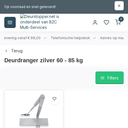
Op voorraad en snel geleverd!
0
evering vanaf € 99,00
Telefonische helpdesk
Advies op maat
Terug
Deurdranger zilver 60 - 85 kg
Filters