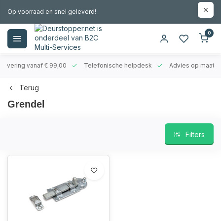
Op voorraad en snel geleverd!
0
evering vanaf € 99,00
Telefonische helpdesk
Advies op maat
Terug
Grendel
Filters