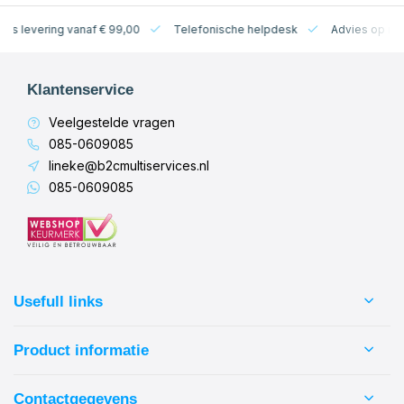
levering vanaf € 99,00
Telefonische helpdesk
Advies op maat
Klantenservice
Veelgestelde vragen
085-0609085
lineke@b2cmultiservices.nl
085-0609085
Usefull links
Product informatie
Contactgegevens