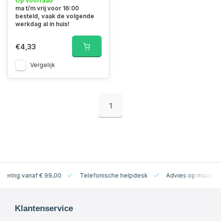
Op voorraad
ma t/m vrij voor 16:00
besteld, vaak de volgende
werkdag al in huis!
€4,33
Vergelijk
1
levering vanaf € 99,00
Telefonische helpdesk
Advies op maat
Klantenservice