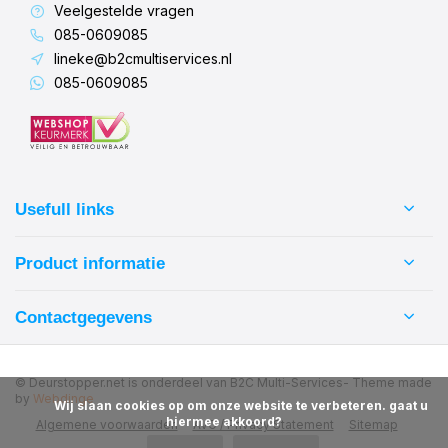
Veelgestelde vragen
085-0609085
lineke@b2cmultiservices.nl
085-0609085
Usefull links
Product informatie
Contactgegevens
© Deurstopper.net is onderdeel van B2C Multi-Services
- Theme made
by
Webdinge
            Wij slaan cookies op om onze website te verbeteren. gaat u 
hiermee akkoord?

Algemene voorwaarden
AVG / Privacy Statement
Sitemap