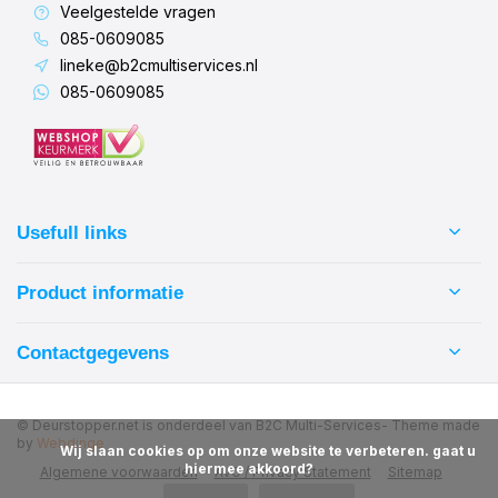
Veelgestelde vragen
085-0609085
lineke@b2cmultiservices.nl
085-0609085
Usefull links
Product informatie
Contactgegevens
© Deurstopper.net is onderdeel van B2C Multi-Services
- Theme made
by
Webdinge
            Wij slaan cookies op om onze website te verbeteren. gaat u 
hiermee akkoord?

Algemene voorwaarden
AVG / Privacy Statement
Sitemap