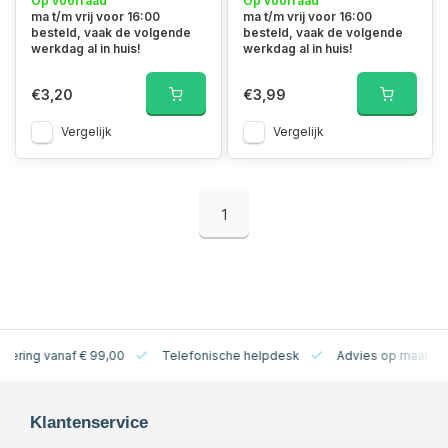
Op voorraad
Op voorraad
ma t/m vrij voor 16:00
ma t/m vrij voor 16:00
besteld, vaak de volgende
besteld, vaak de volgende
werkdag al in huis!
werkdag al in huis!
€3,20
€3,99
Vergelijk
Vergelijk
1
levering vanaf € 99,00
Telefonische helpdesk
Advies op maat
Klantenservice