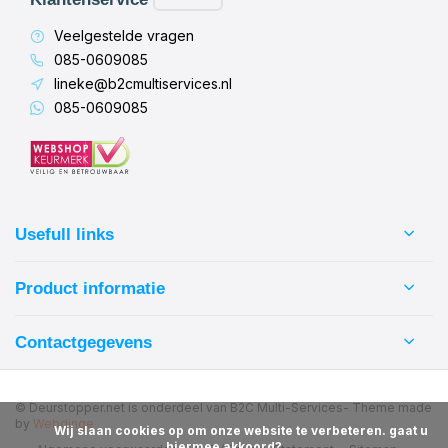
Veelgestelde vragen
085-0609085
lineke@b2cmultiservices.nl
085-0609085
Usefull links
Product informatie
Contactgegevens
© Deurstopper.net is onderdeel van B2C Multi-Services
- Theme made
by
Webdinge
            Wij slaan cookies op om onze website te verbeteren. gaat u 
hiermee akkoord?
