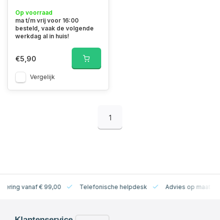
Op voorraad
ma t/m vrij voor 16:00
besteld, vaak de volgende
werkdag al in huis!
€5,90
Vergelijk
1
levering vanaf € 99,00
Telefonische helpdesk
Advies op maat
Klantenservice