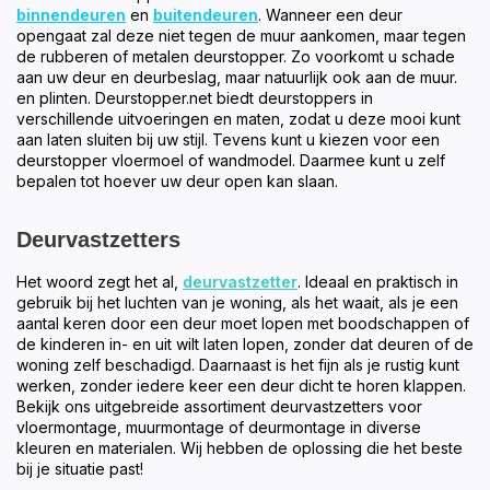
binnendeuren
en
buitendeuren
. Wanneer een deur
opengaat zal deze niet tegen de muur aankomen, maar tegen
de rubberen of metalen deurstopper. Zo voorkomt u schade
aan uw deur en deurbeslag, maar natuurlijk ook aan de muur.
en plinten. Deurstopper.net biedt deurstoppers in
verschillende uitvoeringen en maten, zodat u deze mooi kunt
aan laten sluiten bij uw stijl. Tevens kunt u kiezen voor een
deurstopper vloermoel of wandmodel. Daarmee kunt u zelf
bepalen tot hoever uw deur open kan slaan.
Deurvastzetters
Het woord zegt het al,
deurvastzetter
. Ideaal en praktisch in
gebruik bij het luchten van je woning, als het waait, als je een
aantal keren door een deur moet lopen met boodschappen of
de kinderen in- en uit wilt laten lopen, zonder dat deuren of de
woning zelf beschadigd. Daarnaast is het fijn als je rustig kunt
werken, zonder iedere keer een deur dicht te horen klappen.
Bekijk ons uitgebreide assortiment deurvastzetters voor
vloermontage, muurmontage of deurmontage in diverse
kleuren en materialen. Wij hebben de oplossing die het beste
bij je situatie past!