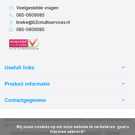
Veelgestelde vragen
085-0609085
lineke@b2cmultiservices.nl
085-0609085
Usefull links
Product informatie
Contactgegevens
© Deurstopper.net is onderdeel van B2C Multi-Services
- Theme made
by
Webdinge
            Wij slaan cookies op om onze website te verbeteren. gaat u 
hiermee akkoord?

Algemene voorwaarden
AVG / Privacy Statement
Sitemap