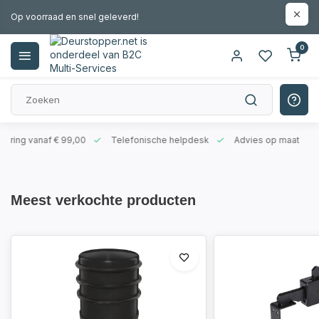
Op voorraad en snel geleverd!
0
evering vanaf € 99,00
Telefonische helpdesk
Advies op maat
Meest verkochte producten