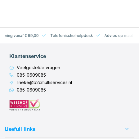
levering vanaf € 99,00
Telefonische helpdesk
Advies op maat
Klantenservice
Veelgestelde vragen
085-0609085
lineke@b2cmultiservices.nl
085-0609085
Usefull links