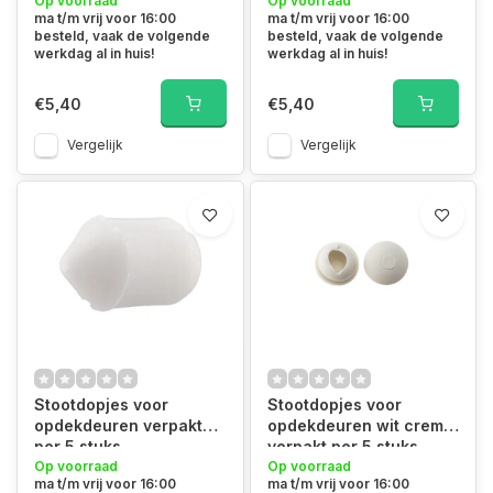
Op voorraad
stuks
Op voorraad
ma t/m vrij voor 16:00
ma t/m vrij voor 16:00
besteld, vaak de volgende
besteld, vaak de volgende
werkdag al in huis!
werkdag al in huis!
€5,40
€5,40
Vergelijk
Vergelijk
Stootdopjes voor
Stootdopjes voor
opdekdeuren verpakt
opdekdeuren wit creme
per 5 stuks
verpakt per 5 stuks
Op voorraad
Op voorraad
ma t/m vrij voor 16:00
ma t/m vrij voor 16:00