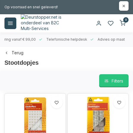
Op voorraad en snel geleverd!
0
evering vanaf € 99,00
Telefonische helpdesk
Advies op maat
Terug
Stootdopjes
Filters