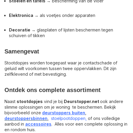
Stoelen en tafels
→ bescherming van de vloer
Elektronica
→ als voetjes onder apparaten
Decoratie
→ glasplaten of lijsten beschermen tegen
schuiven of tikken
Samengevat
Stootdopjes worden toegepast waar je
contactschade of
geluid wilt voorkomen
tussen twee oppervlakken. Dit zijn
zelfklevend of met bevestiging.
Ontdek ons complete assortiment
Naast
stootdopjes
vind je bij
Deurstopper.net
ook andere
slimme oplossingen om je woning te beschermen. Bekijk
bijvoorbeeld onze
deurstoppers buiten
,
deurstoppers
binnen
,
stoelpootdoppen,
of ons volledige
aanbod in
accessoires
. Alles voor een complete oplossing in
en rondom huis.