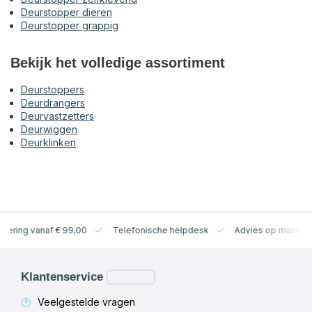
Deurstopper dieren
Deurstopper grappig
Bekijk het volledige assortiment
Deurstoppers
Deurdrangers
Deurvastzetters
Deurwiggen
Deurklinken
levering vanaf € 99,00
Telefonische helpdesk
Advies op maat
Klantenservice
Veelgestelde vragen