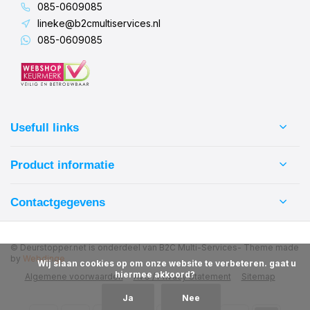
085-0609085
lineke@b2cmultiservices.nl
085-0609085
Usefull links
Product informatie
Contactgegevens
© Deurstopper.net is onderdeel van B2C Multi-Services
- Theme made
by
Webdinge
            Wij slaan cookies op om onze website te verbeteren. gaat u 
hiermee akkoord?

Algemene voorwaarden
AVG / Privacy Statement
Sitemap
Ja
Nee