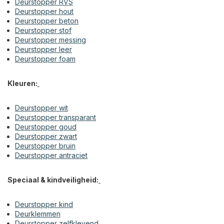
Deurstopper RVS
Deurstopper hout
Deurstopper beton
Deurstopper stof
Deurstopper messing
Deurstopper leer
Deurstopper foam
Kleuren:
Deurstopper wit
Deurstopper transparant
Deurstopper goud
Deurstopper zwart
Deurstopper bruin
Deurstopper antraciet
Speciaal & kindveiligheid:
Deurstopper kind
Deurklemmen
Deurstopper zelfklevend