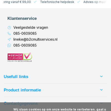
levering vanaf € 99,00
Telefonische helpdesk
Advies op maat
Klantenservice
Veelgestelde vragen
085-0609085
lineke@b2cmultiservices.nl
085-0609085
Usefull links
Product informatie
Contactgegevens
            Wij slaan cookies op om onze website te verbeteren. gaat u 