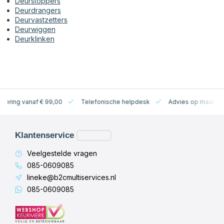
Deurstoppers
Deurdrangers
Deurvastzetters
Deurwiggen
Deurklinken
levering vanaf € 99,00
Telefonische helpdesk
Advies op maat
Klantenservice
Veelgestelde vragen
085-0609085
lineke@b2cmultiservices.nl
085-0609085