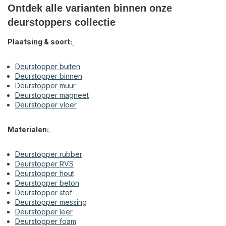
Ontdek alle varianten binnen onze
deurstoppers collectie
Plaatsing & soort:
Deurstopper buiten
Deurstopper binnen
Deurstopper muur
Deurstopper magneet
Deurstopper vloer
Materialen:
Deurstopper rubber
Deurstopper RVS
Deurstopper hout
Deurstopper beton
Deurstopper stof
Deurstopper messing
Deurstopper leer
Deurstopper foam