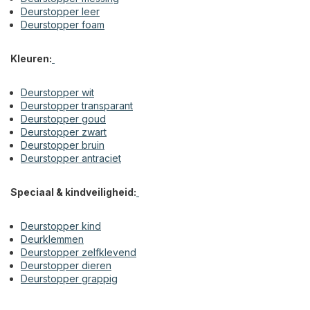
Deurstopper leer
Deurstopper foam
Kleuren:
Deurstopper wit
Deurstopper transparant
Deurstopper goud
Deurstopper zwart
Deurstopper bruin
Deurstopper antraciet
Speciaal & kindveiligheid:
Deurstopper kind
Deurklemmen
Deurstopper zelfklevend
Deurstopper dieren
Deurstopper grappig