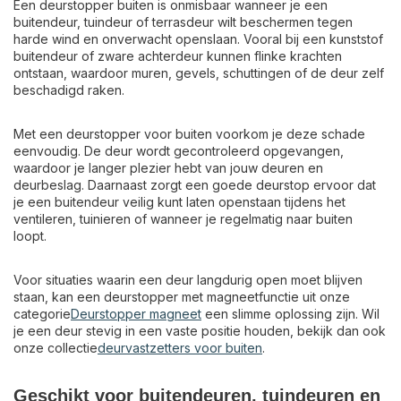
Een deurstopper buiten is onmisbaar wanneer je een
buitendeur, tuindeur of terrasdeur wilt beschermen tegen
harde wind en onverwacht openslaan. Vooral bij een kunststof
buitendeur of zware achterdeur kunnen flinke krachten
ontstaan, waardoor muren, gevels, schuttingen of de deur zelf
beschadigd raken.
Met een deurstopper voor buiten voorkom je deze schade
eenvoudig. De deur wordt gecontroleerd opgevangen,
waardoor je langer plezier hebt van jouw deuren en
deurbeslag. Daarnaast zorgt een goede deurstop ervoor dat
je een buitendeur veilig kunt laten openstaan tijdens het
ventileren, tuinieren of wanneer je regelmatig naar buiten
loopt.
Voor situaties waarin een deur langdurig open moet blijven
staan, kan een deurstopper met magneetfunctie uit onze
categorie
Deurstopper magneet
een slimme oplossing zijn. Wil
je een deur stevig in een vaste positie houden, bekijk dan ook
onze collectie
deurvastzetters voor buiten
.
Geschikt voor buitendeuren, tuindeuren en