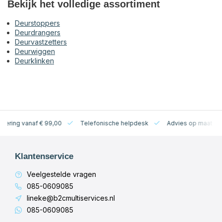
Bekijk het volledige assortiment
Deurstoppers
Deurdrangers
Deurvastzetters
Deurwiggen
Deurklinken
levering vanaf € 99,00
Telefonische helpdesk
Advies op maat
Klantenservice
Veelgestelde vragen
085-0609085
lineke@b2cmultiservices.nl
085-0609085