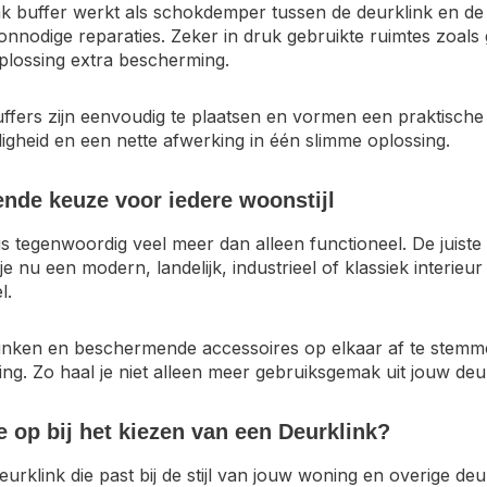
k buffer werkt als schokdemper tussen de deurklink en de m
onnodige reparaties. Zeker in druk gebruikte ruimtes zoal
plossing extra bescherming.
ffers zijn eenvoudig te plaatsen en vormen een praktische
ligheid en een nette afwerking in één slimme oplossing.
nde keuze voor iedere woonstijl
s tegenwoordig veel meer dan alleen functioneel. De juiste d
f je nu een modern, landelijk, industrieel of klassiek inter
l.
inken en beschermende accessoires op elkaar af te stemmen
ng. Zo haal je niet alleen meer gebruiksgemak uit jouw deu
e op bij het kiezen van een Deurklink?
eurklink die past bij de stijl van jouw woning en overige deu