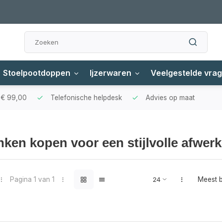
Stoelpootdoppen
Ijzerwaren
Veelgestelde vra
f € 99,00
Telefonische helpdesk
Advies op maat
nken kopen voor een stijlvolle afwer
Pagina 1 van 1
Meest 