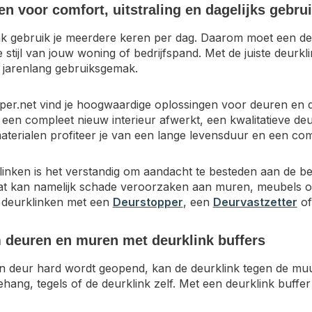
en voor comfort, uitstraling en dagelijks gebru
k gebruik je meerdere keren per dag. Daarom moet een deur
e stijl van jouw woning of bedrijfspand. Met de juiste deurkl
r jarenlang gebruiksgemak.
per.net vind je hoogwaardige oplossingen voor deuren en d
 een compleet nieuw interieur afwerkt, een kwalitatieve deu
terialen profiteer je van een lange levensduur en een com
linken is het verstandig om aandacht te besteden aan de b
at kan namelijk schade veroorzaken aan muren, meubels o
 deurklinken met een
Deurstopper
, een
Deurvastzetter
of
deuren en muren met deurklink buffers
 deur hard wordt geopend, kan de deurklink tegen de muur
hang, tegels of de deurklink zelf. Met een deurklink buff