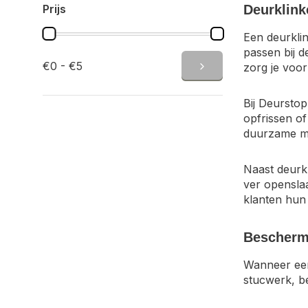
Prijs
Deurklink
Een deurklin
passen bij d
€0 - €5
zorg je voo
Bij Deurstop
opfrissen of
duurzame ma
Naast deurk
ver opensla
klanten hun
Bescherm 
Wanneer een
stucwerk, be