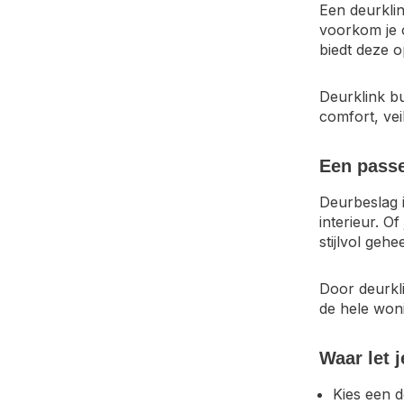
Een deurklin
voorkom je 
biedt deze o
Deurklink bu
comfort, vei
Een passe
Deurbeslag i
interieur. O
stijlvol gehee
Door deurkl
de hele woni
Waar let j
Kies een d