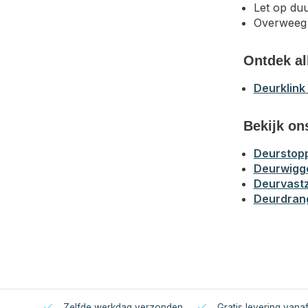
Let op duu
Overweeg 
Ontdek al
Deurklink
Bekijk on
Deurstop
Deurwigg
Deurvastz
Deurdran
Zelfde werkdag verzonden
Gratis levering vana