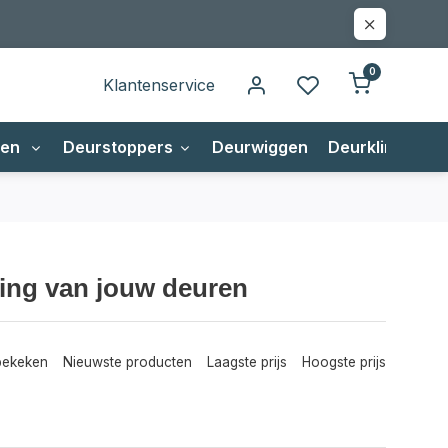
0
Klantenservice
gen
Deurstoppers
Deurwiggen
Deurklinken
king van jouw deuren
bekeken
Nieuwste producten
Laagste prijs
Hoogste prijs