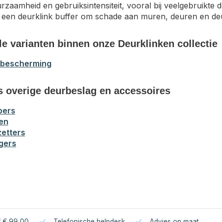
rzaamheid en gebruiksintensiteit, vooral bij veelgebruikte 
een deurklink buffer om schade aan muren, deuren en de
le varianten binnen onze Deurklinken collectie
 bescherming
s overige deurbeslag en accessoires
pers
en
etters
gers
f € 99,00
Telefonische helpdesk
Advies op maat