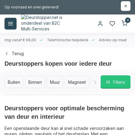
Op voorraad en snel geleverd!
0
evering vanaf € 99,00
Telefonische helpdesk
Advies op maat
Terug
Deurstoppers kopen voor iedere deur
Buiten
Binnen
Muur
Magneet
Vloer
Rubber
Filters
Deurstoppers voor optimale bescherming
van deur en interieur
Een openslaande deur kan al snel schade veroorzaken aan
muren, plinten, meubels of het deurbeslag. Met een