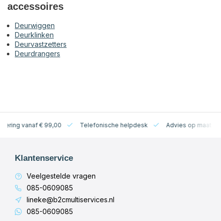
accessoires
Deurwiggen
Deurklinken
Deurvastzetters
Deurdrangers
levering vanaf € 99,00
Telefonische helpdesk
Advies op maat
Klantenservice
Veelgestelde vragen
085-0609085
lineke@b2cmultiservices.nl
085-0609085