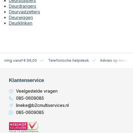
Deurstoppers
Deurdrangers
Deurvastzetters
Deurwiggen
Deurklinken
levering vanaf € 99,00
Telefonische helpdesk
Advies op maat
Klantenservice
Veelgestelde vragen
085-0609085
lineke@b2cmultiservices.nl
085-0609085