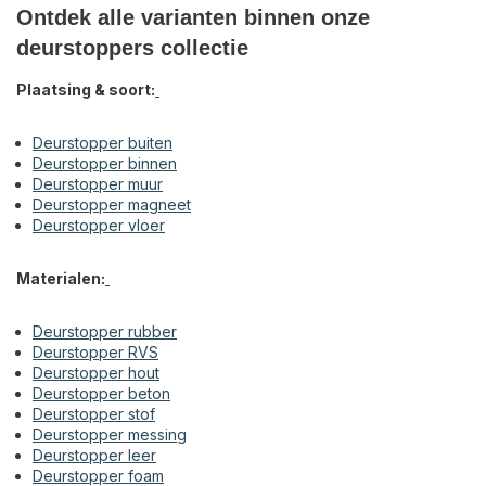
Ontdek alle varianten binnen onze
deurstoppers collectie
Plaatsing & soort:
Deurstopper buiten
Deurstopper binnen
Deurstopper muur
Deurstopper magneet
Deurstopper vloer
Materialen:
Deurstopper rubber
Deurstopper RVS
Deurstopper hout
Deurstopper beton
Deurstopper stof
Deurstopper messing
Deurstopper leer
Deurstopper foam