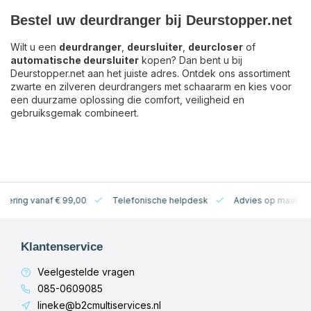
Bestel uw deurdranger bij Deurstopper.net
Wilt u een
deurdranger
,
deursluiter
,
deurcloser
of
automatische deursluiter
kopen? Dan bent u bij
Deurstopper.net aan het juiste adres. Ontdek ons assortiment
zwarte en zilveren deurdrangers met schaararm en kies voor
een duurzame oplossing die comfort, veiligheid en
gebruiksgemak combineert.
levering vanaf € 99,00
Telefonische helpdesk
Advies op maat
Klantenservice
Veelgestelde vragen
085-0609085
lineke@b2cmultiservices.nl