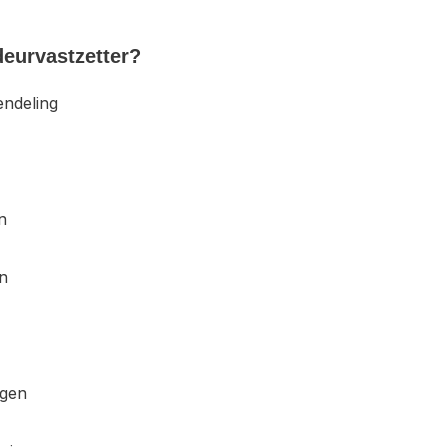
eurvastzetter?
endeling
n
en
ngen