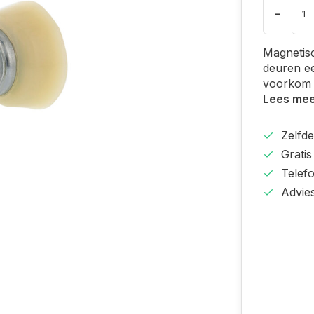
-
Magnetis
deuren e
voorkom 
Lees me
Zelfd
Gratis
Telef
Advie