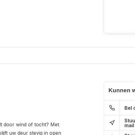
Kunnen w
Bel 
Stuu
t door wind of tocht? Met
mail
lijft uw deur stevig in open