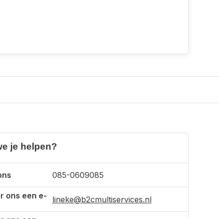
e je helpen?
ons
085-0609085
r ons een e-
lineke@b2cmultiservices.nl