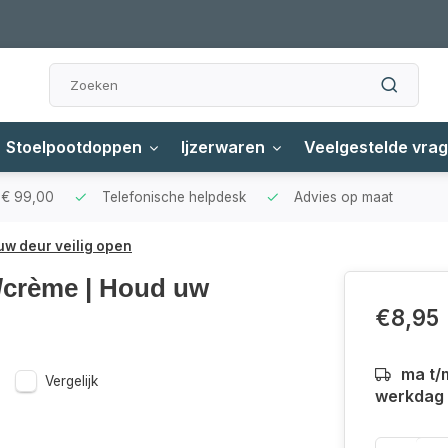
Stoelpootdoppen
Ijzerwaren
Veelgestelde vra
f € 99,00
Telefonische helpdesk
Advies op maat
uw deur veilig open
t/crème | Houd uw
€8,95
ma t/
Vergelijk
werkdag a