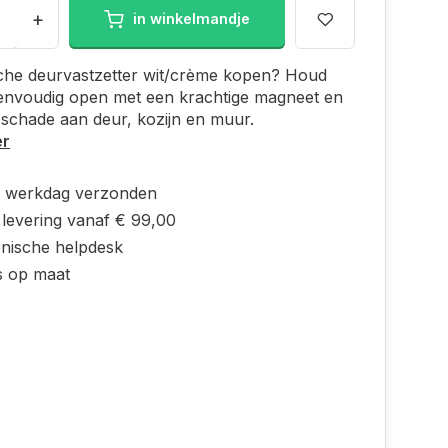
+
in winkelmandje
che deurvastzetter wit/crème kopen? Houd
envoudig open met een krachtige magneet en
schade aan deur, kozijn en muur.
er
e werkdag verzonden
 levering vanaf € 99,00
onische helpdesk
s op maat