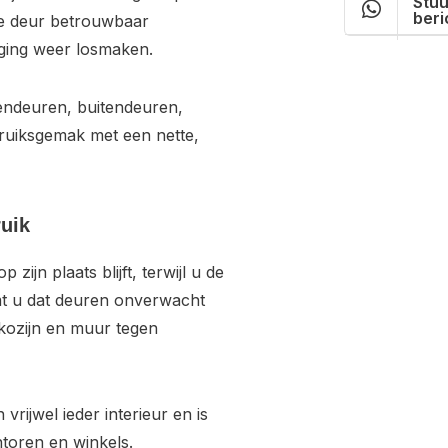
Stuu
beri
de deur betrouwbaar
ging weer losmaken.
nendeuren, buitendeuren,
ruiksgemak met een nette,
uik
zijn plaats blijft, terwijl u de
mt u dat deuren onverwacht
 kozijn en muur tegen
vrijwel ieder interieur en is
toren en winkels.