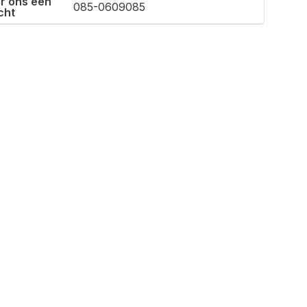
r ons een
085-0609085
cht