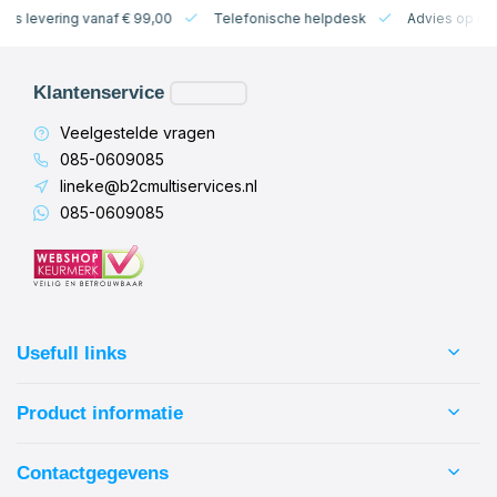
levering vanaf € 99,00
Telefonische helpdesk
Advies op maat
Klantenservice
Veelgestelde vragen
085-0609085
lineke@b2cmultiservices.nl
085-0609085
Usefull links
Product informatie
Contactgegevens