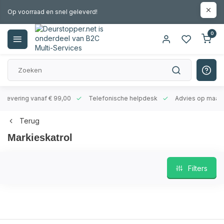
Op voorraad en snel geleverd!
0
evering vanaf € 99,00
Telefonische helpdesk
Advies op maat
Terug
Markieskatrol
Filters