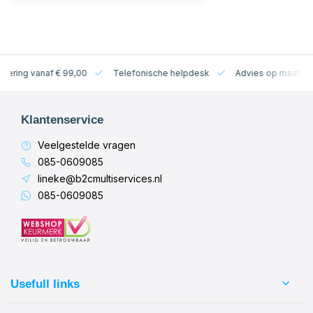
levering vanaf € 99,00
Telefonische helpdesk
Advies op maat
Klantenservice
Veelgestelde vragen
085-0609085
lineke@b2cmultiservices.nl
085-0609085
Usefull links