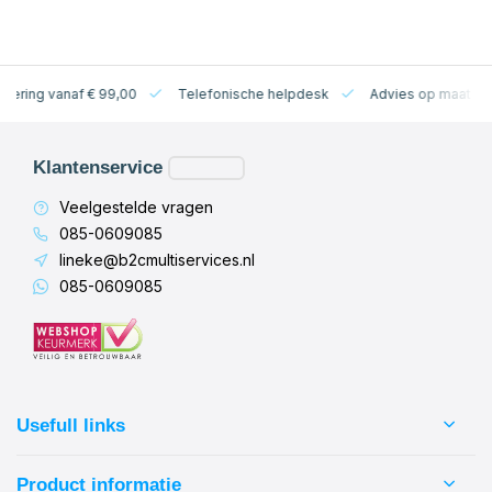
levering vanaf € 99,00
Telefonische helpdesk
Advies op maat
Klantenservice
Veelgestelde vragen
085-0609085
lineke@b2cmultiservices.nl
085-0609085
Usefull links
Product informatie