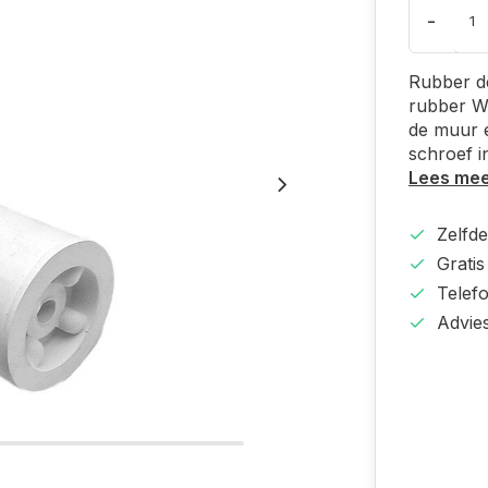
-
Rubber d
rubber Wi
de muur e
schroef i
Lees me
Zelfd
Gratis
Telef
Advie