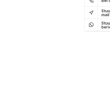
Bel 
Stuu
mail
Stuu
beri