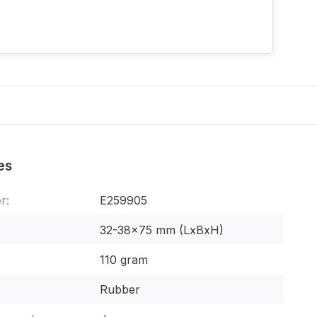
es
r:
E259905
32-38x75 mm (LxBxH)
110 gram
Rubber