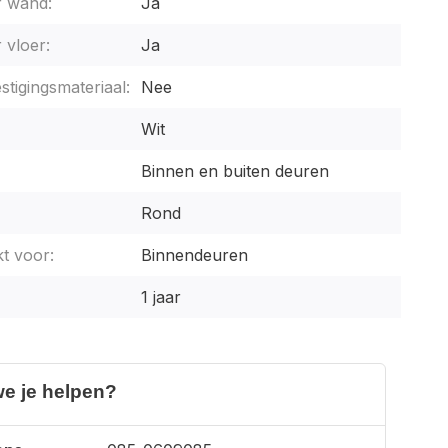
r wand:
Ja
 vloer:
Ja
stigingsmateriaal:
Nee
Wit
Binnen en buiten deuren
Rond
t voor:
Binnendeuren
1 jaar
e je helpen?