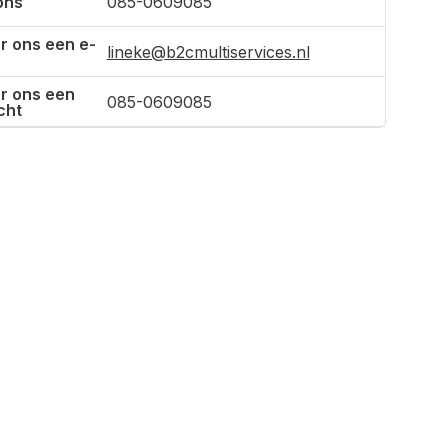
ons
085-0609085
r ons een e-
lineke@b2cmultiservices.nl
r ons een
085-0609085
cht