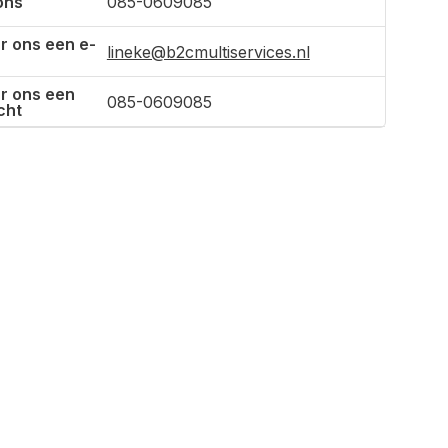
ons
085-0609085
r ons een e-
lineke@b2cmultiservices.nl
r ons een
085-0609085
cht