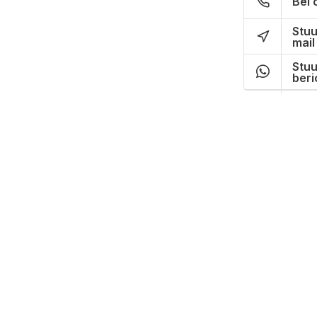
Bel 
Stuu
mail
Stuu
beri