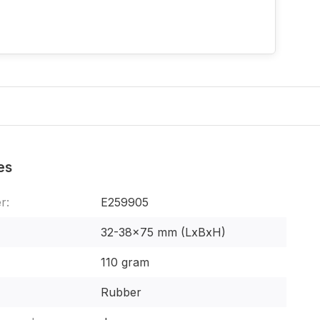
es
r:
E259905
32-38x75 mm (LxBxH)
110 gram
Rubber