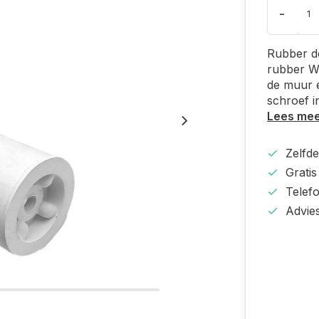
-
Rubber d
rubber Wi
de muur e
schroef i
Lees me
Zelfd
Gratis
Telef
Advie