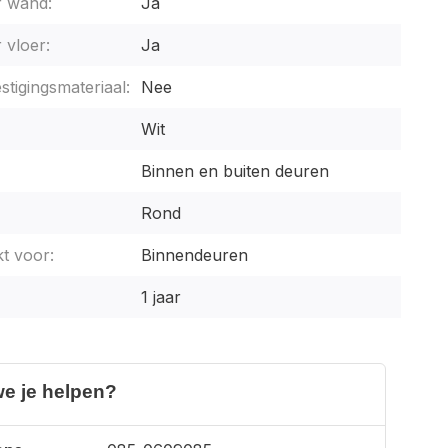
r wand:
Ja
 vloer:
Ja
stigingsmateriaal:
Nee
Wit
Binnen en buiten deuren
Rond
t voor:
Binnendeuren
1 jaar
e je helpen?