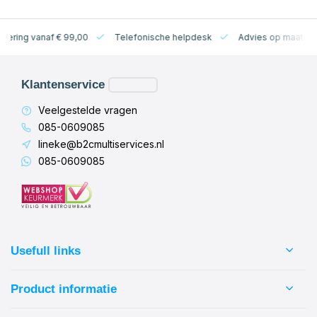
levering vanaf € 99,00
Telefonische helpdesk
Advies op maat
Klantenservice
Veelgestelde vragen
085-0609085
lineke@b2cmultiservices.nl
085-0609085
Usefull links
Product informatie