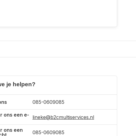
e je helpen?
ons
085-0609085
r ons een e-
lineke@b2cmultiservices.nl
r ons een
085-0609085
cht