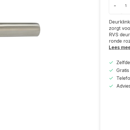
-
Deurklink
zorgt voo
RVS deurk
ronde roz
Lees me
Zelfd
Gratis
Telef
Advie