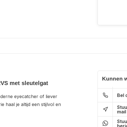
Kunnen w
RVS met sleutelgat
Bel 
oderne eyecatcher of liever
aal je altijd een stijlvol en
Stuu
mail
Stuu
beri