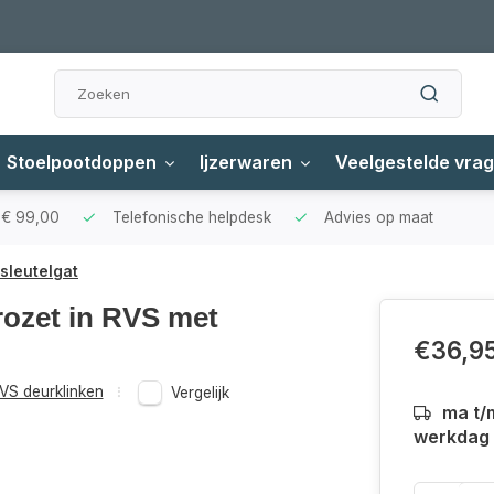
Stoelpootdoppen
Ijzerwaren
Veelgestelde vra
f € 99,00
Telefonische helpdesk
Advies op maat
sleutelgat
rozet in RVS met
€36,9
VS deurklinken
Vergelijk
ma t/
werkdag a