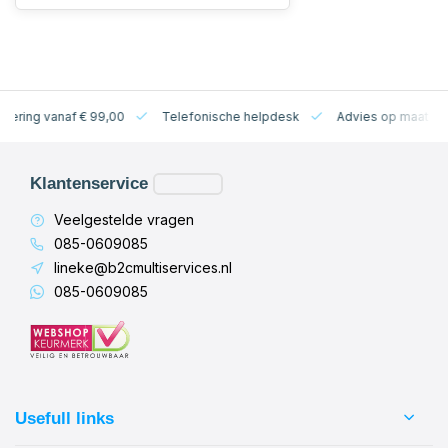
levering vanaf € 99,00
Telefonische helpdesk
Advies op maat
Klantenservice
Veelgestelde vragen
085-0609085
lineke@b2cmultiservices.nl
085-0609085
Usefull links