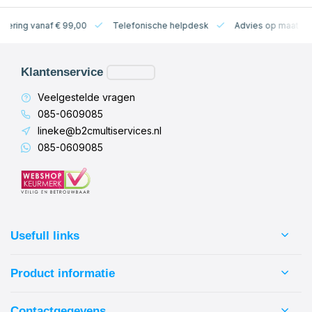
levering vanaf € 99,00
Telefonische helpdesk
Advies op maat
Klantenservice
Veelgestelde vragen
085-0609085
lineke@b2cmultiservices.nl
085-0609085
Usefull links
Product informatie
Contactgegevens