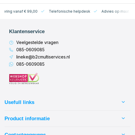
levering vanaf € 99,00
Telefonische helpdesk
Advies op maat
Klantenservice
Veelgestelde vragen
085-0609085
lineke@b2cmultiservices.nl
085-0609085
Usefull links
Product informatie
Contactgegevens