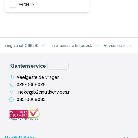
Vergelijk
levering vanaf € 99,00
Telefonische helpdesk
Advies op maat
Klantenservice
Veelgestelde vragen
085-0609085
lineke@b2cmultiservices.nl
085-0609085