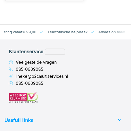
levering vanaf € 99,00
Telefonische helpdesk
Advies op maat
Klantenservice
Veelgestelde vragen
085-0609085
lineke@b2cmultiservices.nl
085-0609085
Usefull links