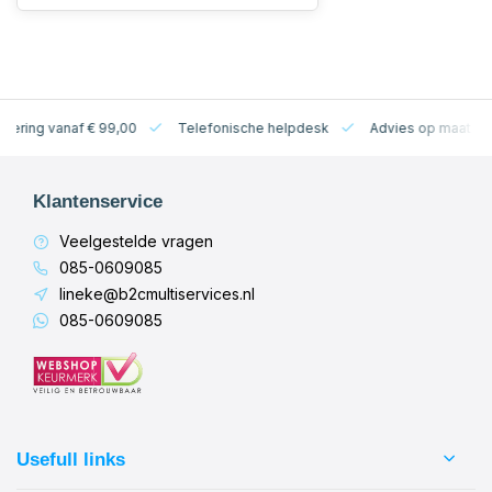
levering vanaf € 99,00
Telefonische helpdesk
Advies op maat
Klantenservice
Veelgestelde vragen
085-0609085
lineke@b2cmultiservices.nl
085-0609085
Usefull links