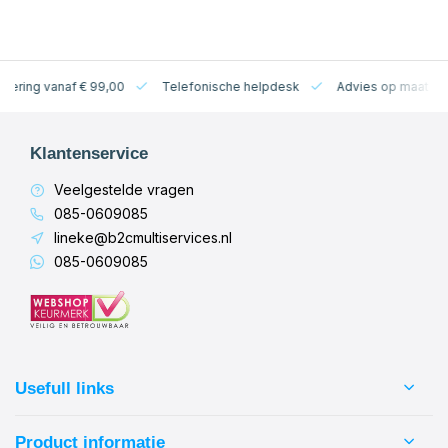
levering vanaf € 99,00
Telefonische helpdesk
Advies op maat
Klantenservice
Veelgestelde vragen
085-0609085
lineke@b2cmultiservices.nl
085-0609085
Usefull links
Product informatie