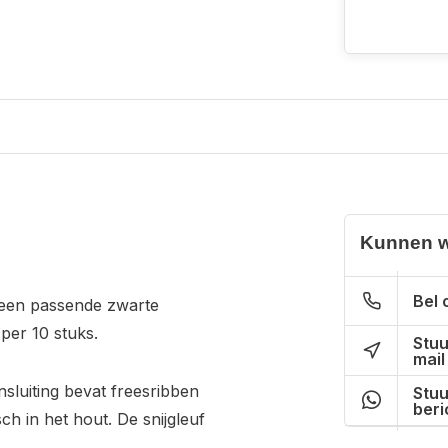
Kunnen w
Bel 
een passende zwarte
 per 10 stuks.
Stuu
mail
sluiting bevat freesribben
Stuu
beri
h in het hout. De snijgleuf