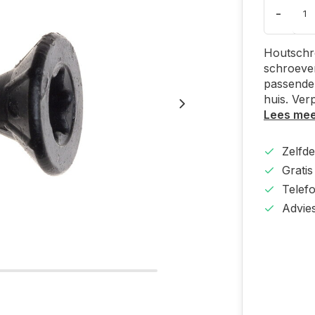
-
Houtschr
schroeve
passende 
huis. Ver
Lees me
Zelfd
Gratis
Telef
Advie