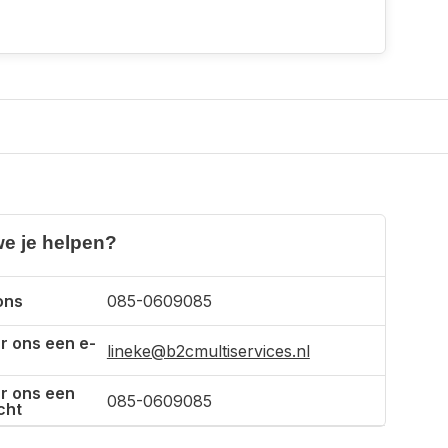
e je helpen?
ons
085-0609085
r ons een e-
lineke@b2cmultiservices.nl
r ons een
085-0609085
cht