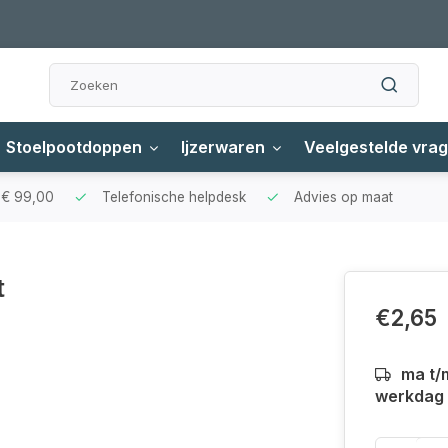
Stoelpootdoppen
Ijzerwaren
Veelgestelde vra
f € 99,00
Telefonische helpdesk
Advies op maat
t
€2,65
ma t/
werkdag a